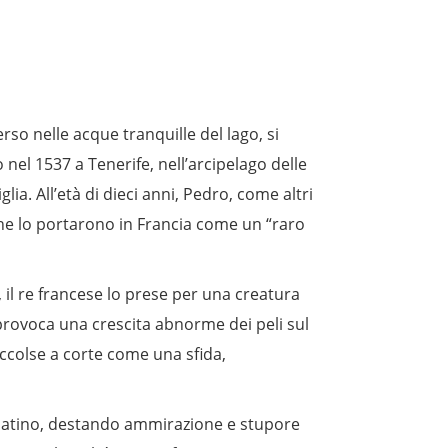
so nelle acque tranquille del lago, si
el 1537 a Tenerife, nell’arcipelago delle
a. All’età di dieci anni, Pedro, come altri
i, che lo portarono in Francia come un “raro
 il re francese lo prese per una creatura
provoca una crescita abnorme dei peli sul
accolse a corte come una sfida,
 il latino, destando ammirazione e stupore