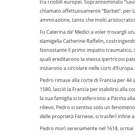
tra i nobili europei. Soprannominato “sauva
chiamato affettuosamente “Barbet”, per la
ammirazione, tanto che molti aristocrati
Fu Caterina de’ Medici a voler trovargli un
damigella Catherine Raffelin, costringendol
Nonostante il primo impatto traumatico, il
quali ereditarono la stessa ipertricosi pa
iniziarono a circolare nelle corti d’Europa.
Pedro rimase alla corte di Francia per 44 
1580, lasciò la Francia per stabilirsi alla
la sua famiglia si trasferirono a Parma all
rilievo, Pedro si sentiva solo un fenome
delle proprietà Farnese, si trasferì infin
Pedro morì serenamente nel 1618, ormai 