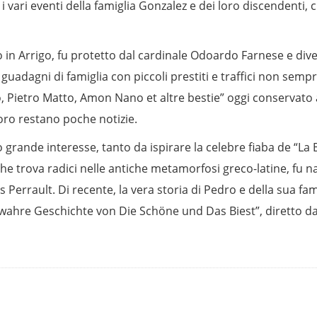
i vari eventi della famiglia Gonzalez e dei loro discendenti,
zato in Arrigo, fu protetto dal cardinale Odoardo Farnese e div
adagni di famiglia con piccoli prestiti e traffici non sempre 
Pietro Matto, Amon Nano et altre bestie” oggi conservato a Nap
loro restano poche notizie.
 grande interesse, tanto da ispirare la celebre fiaba de “La B
he trova radici nelle antiche metamorfosi greco-latine, fu 
Perrault. Di recente, la vera storia di Pedro e della sua fam
ahre Geschichte von Die Schöne und Das Biest”, diretto da 