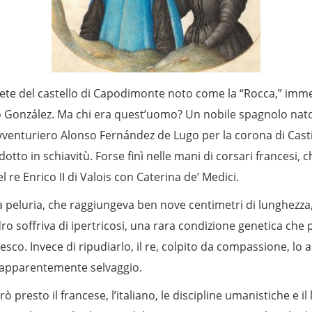
uiete del castello di Capodimonte noto come la “Rocca,” immer
o González. Ma chi era quest’uomo? Un nobile spagnolo nato n
venturiero Alonso Fernández de Lugo per la corona di Castigli
 ridotto in schiavitù. Forse finì nelle mani di corsari frances
 re Enrico II di Valois con Caterina de’ Medici.
ta peluria, che raggiungeva ben nove centimetri di lunghezza,
o soffriva di ipertricosi, una rara condizione genetica che 
co. Invece di ripudiarlo, il re, colpito da compassione, lo 
e apparentemente selvaggio.
ò presto il francese, l’italiano, le discipline umanistiche e