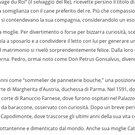
ge du Roi” (il selvaggio del Re), ricevette persino il titolo 
 somiglianza con il cane preferito del re. Più che compassio
ci si contendevano la sua compagnia, considerandolo un eso
a moglie. Per divertimento o forse per bizzarra curiosità, sce
a a sposarlo e a condividere il letto con lui per generare una 
 matrimonio si rivelò sorprendentemente felice. Dalla loro 
terna. Pedro, ormai noto come Don Petrus Gonsalvus, divenne 
anni come “sommelier de panneterie bouche,” una posizione di
 corte di Margherita d’Austria, duchessa di Parma. Nel 1591, 
a corte di Ranuccio Farnese, dove furono ospitati nel Palazzo 
no da baraccone, osservato con curiosità. Dopo un breve pe
e a Capodimonte, dove trascorse gli ultimi anni della sua vit
ottantenne e dimenticato dal mondo. Anche sua moglie Cat