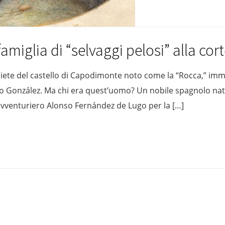
famiglia di “selvaggi pelosi” alla cor
quiete del castello di Capodimonte noto come la “Rocca,” imme
o González. Ma chi era quest’uomo? Un nobile spagnolo nato 
’avventuriero Alonso Fernández de Lugo per la […]