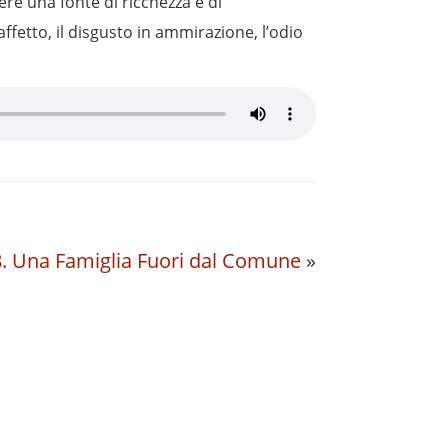
ere una fonte di ricchezza e di
fetto, il disgusto in ammirazione, l’odio
8. Una Famiglia Fuori dal Comune
»