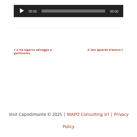
Audio
00:00
00:00
Player
«
4. Da ragazzo selvaggio a
6. Uno sguardo d’amore
»
gentiluomo
Visit Capodimonte © 2025 |
MAPO Consulting srl
|
Privacy
Policy